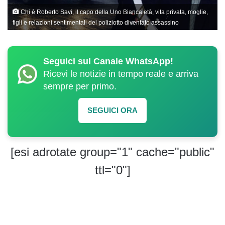
Chi è Roberto Savi, il capo della Uno Bianca età, vita privata, moglie,
figli e relazioni sentimentali del poliziotto diventato assassino
Seguici sul Canale WhatsApp!
Ricevi le notizie in tempo reale e arriva
sempre per primo.
SEGUICI ORA
[esi adrotate group="1" cache="public"
ttl="0"]