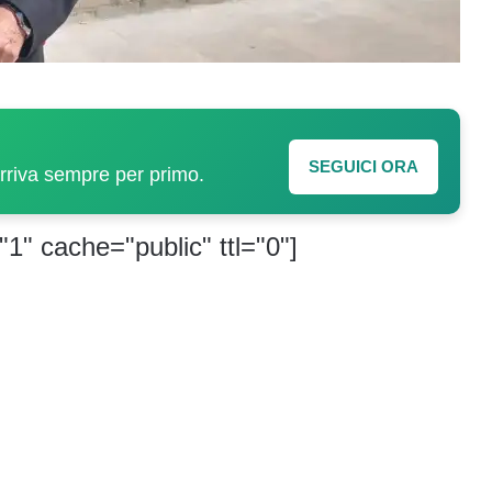
SEGUICI ORA
arriva sempre per primo.
"1" cache="public" ttl="0"]