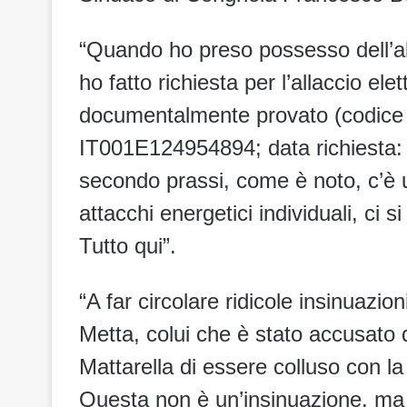
“Quando ho preso possesso dell’al
ho fatto richiesta per l’allaccio el
documentalmente provato (codice r
IT001E124954894; data richiesta: 2
secondo prassi, come è noto, c’è un
attacchi energetici individuali, ci si
Tutto qui”.
“A far circolare ridicole insinuazio
Metta, colui che è stato accusato 
Mattarella di essere colluso con l
Questa non è un’insinuazione, ma è