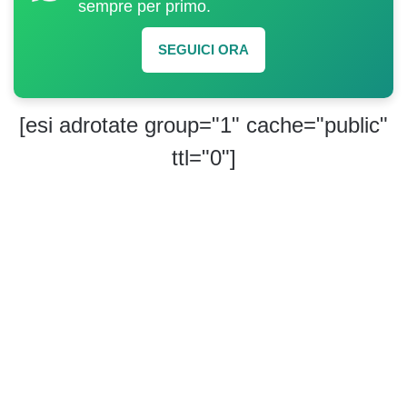
sempre per primo.
SEGUICI ORA
[esi adrotate group="1" cache="public"
ttl="0"]