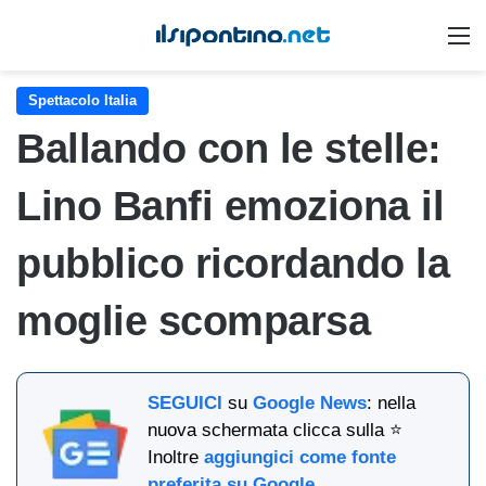
M
Spettacolo Italia
Ballando con le stelle:
Lino Banfi emoziona il
pubblico ricordando la
moglie scomparsa
SEGUICI
su
Google News
: nella
nuova schermata clicca sulla ⭐
Inoltre
aggiungici come fonte
preferita su Google