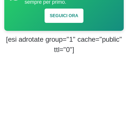
sempre per primo.
SEGUICI ORA
[esi adrotate group="1" cache="public"
ttl="0"]