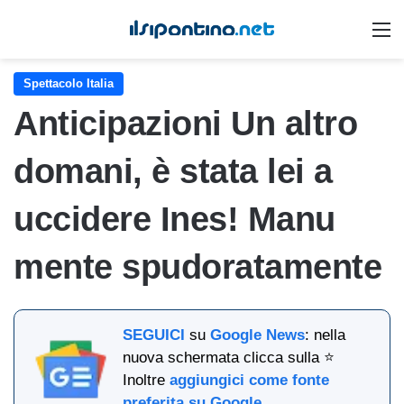
M
Spettacolo Italia
Anticipazioni Un altro
domani, è stata lei a
uccidere Ines! Manu
mente spudoratamente
SEGUICI
su
Google News
: nella
nuova schermata clicca sulla ⭐
Inoltre
aggiungici come fonte
preferita su Google