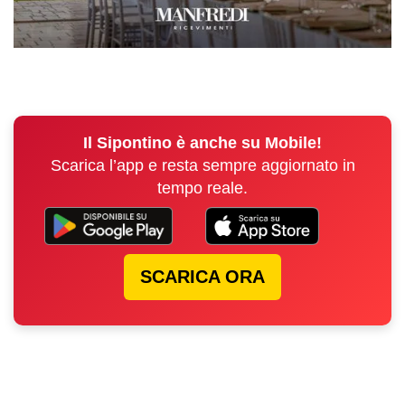
Il Sipontino è anche su Mobile!
Scarica l’app e resta sempre aggiornato in
tempo reale.
SCARICA ORA