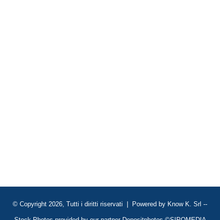
© Copyright 2026, Tutti i diritti riservati | Powered by
Know K. Srl
--
Stock Photos provided by our partner
Depositphotos
©SIPOMEDIA