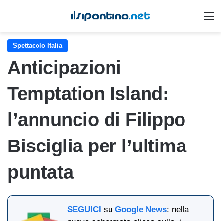
M
Spettacolo Italia
Anticipazioni
Temptation Island:
l’annuncio di Filippo
Bisciglia per l’ultima
puntata
SEGUICI
su
Google News
: nella