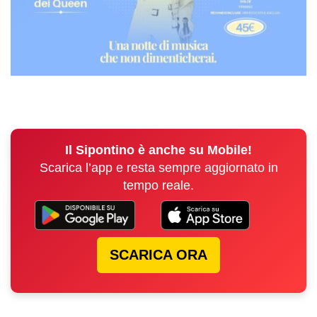
Il Sipontino è anche su Mobile!
Scarica l’app e resta sempre aggiornato in
tempo reale.
SCARICA ORA