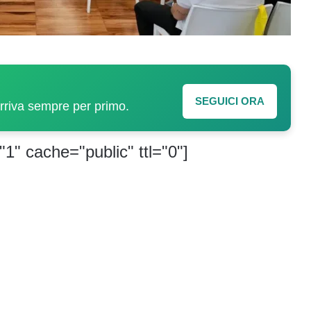
SEGUICI ORA
arriva sempre per primo.
"1" cache="public" ttl="0"]