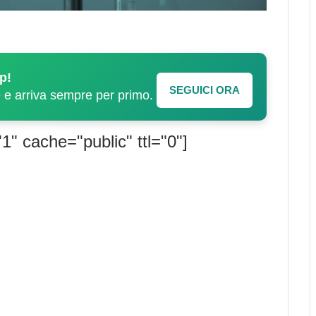
p!
SEGUICI ORA
e e arriva sempre per primo.
1" cache="public" ttl="0"]