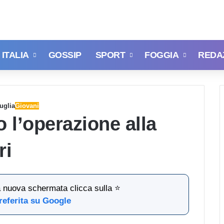
ITALIA
GOSSIP
SPORT
FOGGIA
REDA
uglia
Giovani
 l’operazione alla
ari
la nuova schermata clicca sulla ⭐
referita su Google