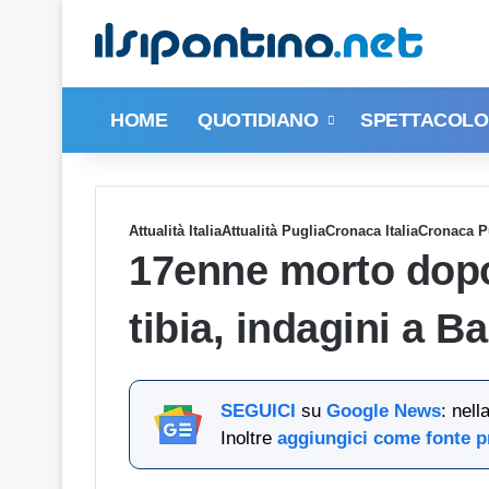
HOME
QUOTIDIANO
SPETTACOLO 
Attualità Italia
Attualità Puglia
Cronaca Italia
Cronaca P
17enne morto dopo
tibia, indagini a B
SEGUICI
su
Google News
: nel
Inoltre
aggiungici come fonte p