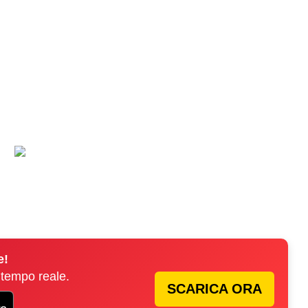
e!
 tempo reale.
SCARICA ORA