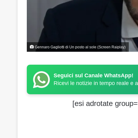
Gennaro Gagliotti di Un posto al sole (Screen Raiplay)
Seguici sul Canale WhatsApp!
Ricevi le notizie in tempo reale e 
[esi adrotate group=