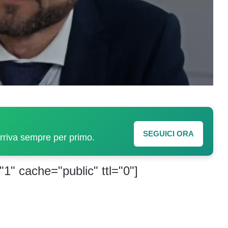
SEGUICI ORA
arriva sempre per primo.
"1" cache="public" ttl="0"]