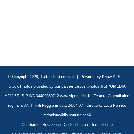
© Copyright 2026, Tutti i diritti riservati | Powered by
Know K. Srl
--
Stock Photos provided by our partner
Depositphotos
©SIPOMEDIA
ADV SRLS P.IVA 04409080712 www.sipomedia.it - Testata Giornalistica
reg. n. 7/07, Trib di Foggia in data 24.04.07 - Direttore: Luca Pernice
redazione@ilsipontino.net©
Chi Siamo
Redazione
Codice Etico e Deontologico