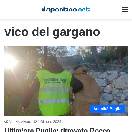
M
vico del gargano
Attualità Puglia
Nunzio Alvaro
4 Ottobre 2025
Ultim’ora Puglia: ritrovato Rocco