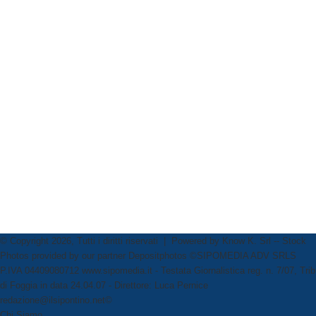
© Copyright 2026, Tutti i diritti riservati | Powered by
Know K. Srl
-- Stock
Photos provided by our partner
Depositphotos
©SIPOMEDIA ADV SRLS
P.IVA 04409080712 www.sipomedia.it - Testata Giornalistica reg. n. 7/07, Trib
di Foggia in data 24.04.07 - Direttore: Luca Pernice
redazione@ilsipontino.net©
Chi Siamo