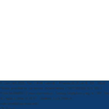
© Copyright 2026, Tutti i diritti riservati | Powered by
Know K. Srl
-- Stock
Photos provided by our partner
Depositphotos
©SIPOMEDIA ADV SRLS
P.IVA 04409080712 www.sipomedia.it - Testata Giornalistica reg. n. 7/07, Trib
di Foggia in data 24.04.07 - Direttore: Luca Pernice
redazione@ilsipontino.net©
Chi Siamo