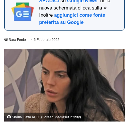
SEGUICI
su
Google News
: nella
nuova schermata clicca sulla ⭐
Inoltre
aggiungici come fonte
preferita su Google
Sara Fonte
6 Febbraio 2025
Shaila Gatta al GF (Screen Mediaset Infinity)