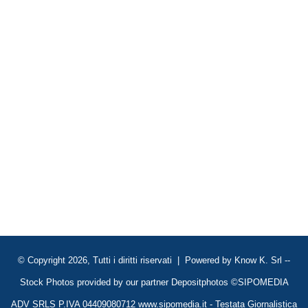
© Copyright 2026, Tutti i diritti riservati | Powered by
Know K. Srl
--
Stock Photos provided by our partner
Depositphotos
©SIPOMEDIA
ADV SRLS P.IVA 04409080712 www.sipomedia.it - Testata Giornalistica