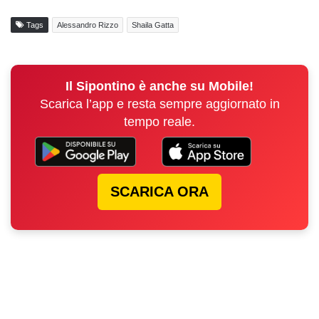
Tags
Alessandro Rizzo
Shaila Gatta
Il Sipontino è anche su Mobile!
Scarica l’app e resta sempre aggiornato in
tempo reale.
SCARICA ORA