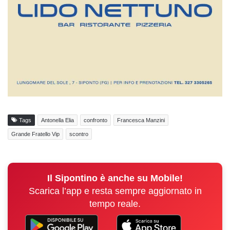
Tags
Antonella Elia
confronto
Francesca Manzini
Grande Fratello Vip
scontro
Il Sipontino è anche su Mobile!
Scarica l’app e resta sempre aggiornato in
tempo reale.