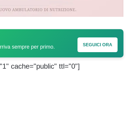
SEGUICI ORA
arriva sempre per primo.
"1" cache="public" ttl="0"]