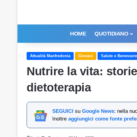
HOME
QUOTIDIANO
Attualità Manfredonia
Giovani
Salute e Benessere
Nutrire la vita: stor
dietoterapia
SEGUICI
su
Google News
: nella nu
Inoltre
aggiungici come fonte prefe