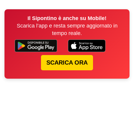
Il Sipontino è anche su Mobile!
Scarica l’app e resta sempre aggiornato in
tempo reale.
SCARICA ORA