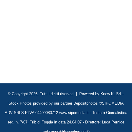
© Copyright 2026, Tutti i diritti riservati | Powered by
Know K. Srl
--
Stock Photos provided by our partner
Depositphotos
©SIPOMEDIA
ADV SRLS P.IVA 04409080712 www.sipomedia.it - Testata Giornalistica
reg. n. 7/07, Trib di Foggia in data 24.04.07 - Direttore: Luca Pernice
redazione@ilsipontino.net©