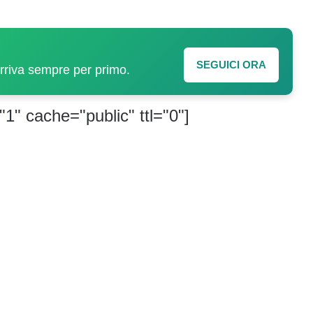
SEGUICI ORA
arriva sempre per primo.
"1" cache="public" ttl="0"]