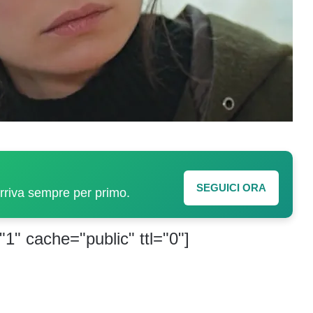
SEGUICI ORA
arriva sempre per primo.
"1" cache="public" ttl="0"]