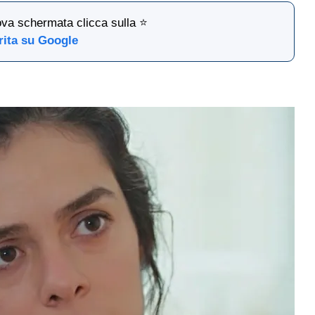
ova schermata clicca sulla ⭐
rita su Google