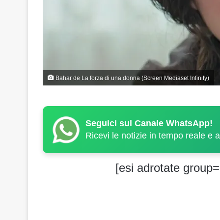
Bahar de La forza di una donna (Screen Mediaset Infinity)
Seguici sul Canale WhatsApp!
Ricevi le notizie in tempo reale e 
[esi adrotate group=