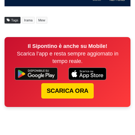
Tags
Irama
Mew
Il Sipontino è anche su Mobile!
Scarica l’app e resta sempre aggiornato in
tempo reale.
SCARICA ORA