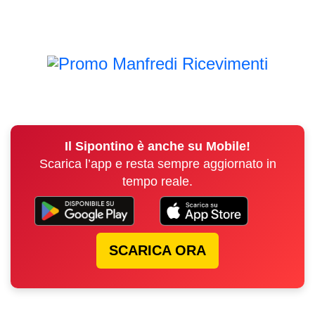
Il Sipontino è anche su Mobile!
Scarica l’app e resta sempre aggiornato in
tempo reale.
SCARICA ORA