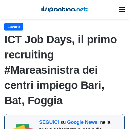
M
Lavoro
ICT Job Days, il primo
recruiting
#Mareasinistra dei
centri impiego Bari,
Bat, Foggia
SEGUICI
su
Google News
: nella