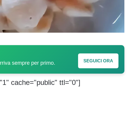
SEGUICI ORA
arriva sempre per primo.
"1" cache="public" ttl="0"]