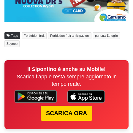
Tags
Forbidden fruit
Forbidden fruit anticipazioni
puntata 11 luglio
Zeynep
Il Sipontino è anche su Mobile!
Scarica l’app e resta sempre aggiornato in
tempo reale.
SCARICA ORA