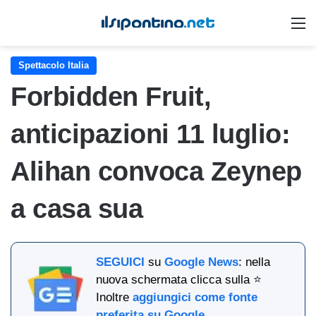
M
Spettacolo Italia
Forbidden Fruit,
anticipazioni 11 luglio:
Alihan convoca Zeynep
a casa sua
SEGUICI
su
Google News
: nella
nuova schermata clicca sulla ⭐
Inoltre
aggiungici come fonte
preferita su Google