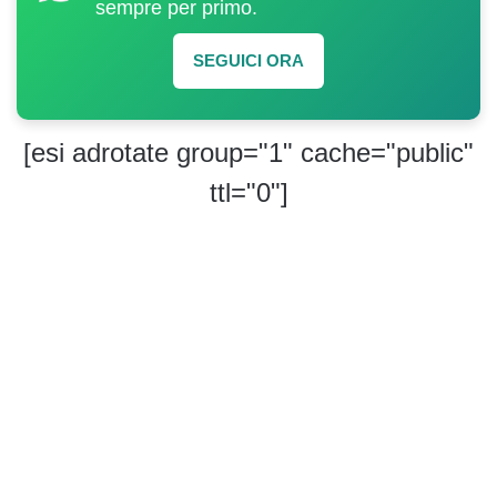
sempre per primo.
SEGUICI ORA
[esi adrotate group="1" cache="public"
ttl="0"]