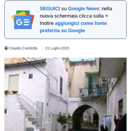
SEGUICI
su
Google News
: nella
nuova schermata clicca sulla ⭐
Inoltre
aggiungici come fonte
preferita su Google
Claudio Castriotta
21 Luglio 2023