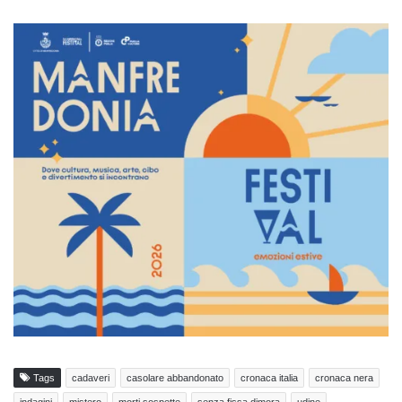
Tags
cadaveri
casolare abbandonato
cronaca italia
cronaca nera
indagini
mistero
morti sospette
senza fissa dimora
udine