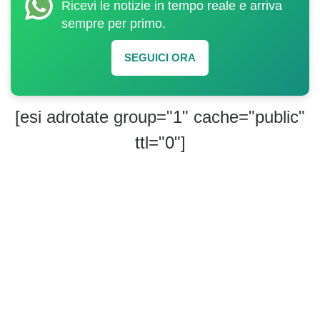
Ricevi le notizie in tempo reale e arriva
sempre per primo.
SEGUICI ORA
[esi adrotate group="1" cache="public"
ttl="0"]