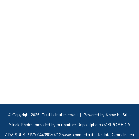
© Copyright 2026, Tutti i diritti riservati | Powered by
Know K. Srl
--
Stock Photos provided by our partner
Depositphotos
©SIPOMEDIA
ADV SRLS P.IVA 04409080712 www.sipomedia.it - Testata Giornalistica