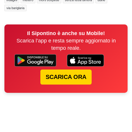
via bariglaria
Il Sipontino è anche su Mobile!
Scarica l’app e resta sempre aggiornato in
tempo reale.
SCARICA ORA