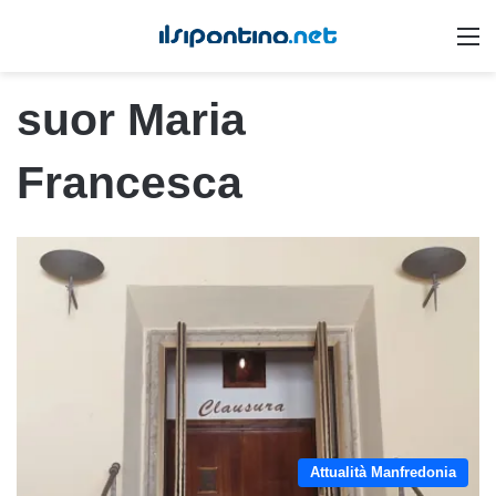
M
suor Maria
Francesca
Attualità Manfredonia