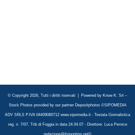
© Copyright 2026, Tutti i diritti riservati | Powered by
Know K. Srl
--
Stock Photos provided by our partner
Depositphotos
©SIPOMEDIA
ADV SRLS P.IVA 04409080712 www.sipomedia.it - Testata Giornalistica
reg. n. 7/07, Trib di Foggia in data 24.04.07 - Direttore: Luca Pernice
redazione@ilsipontino.net©