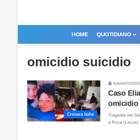
HOME
QUOTIDIANO
omicidio suicidio
Autore0703202
Caso Elia
omicidio
Cronaca Italia
Tragedia nel Sal
a Roca (Lecce).