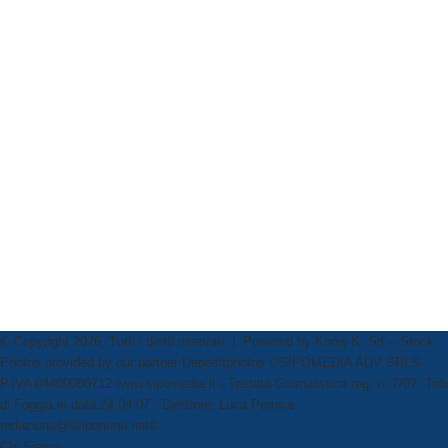
© Copyright 2026, Tutti i diritti riservati | Powered by
Know K. Srl
-- Stock
Photos provided by our partner
Depositphotos
©SIPOMEDIA ADV SRLS
P.IVA 04409080712 www.sipomedia.it - Testata Giornalistica reg. n. 7/07, Trib
di Foggia in data 24.04.07 - Direttore: Luca Pernice
redazione@ilsipontino.net©
Chi Siamo