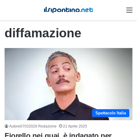
M
diffamazione
Spettacolo Italia
Autore07032026 Redazione
21 Aprile 2025
Fiorello nei guai, è indagato per