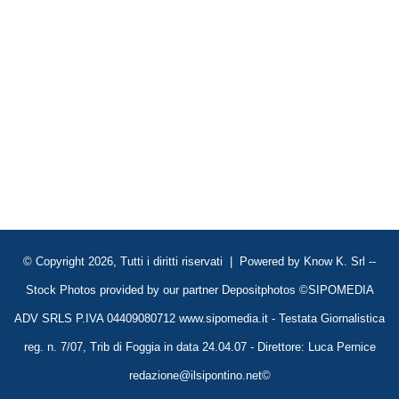
© Copyright 2026, Tutti i diritti riservati | Powered by
Know K. Srl
--
Stock Photos provided by our partner
Depositphotos
©SIPOMEDIA
ADV SRLS P.IVA 04409080712 www.sipomedia.it - Testata Giornalistica
reg. n. 7/07, Trib di Foggia in data 24.04.07 - Direttore: Luca Pernice
redazione@ilsipontino.net©