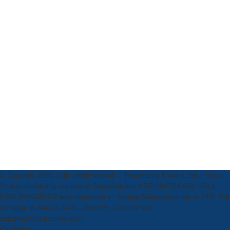
© Copyright 2026, Tutti i diritti riservati | Powered by
Know K. Srl
-- Stock
Photos provided by our partner
Depositphotos
©SIPOMEDIA ADV SRLS
P.IVA 04409080712 www.sipomedia.it - Testata Giornalistica reg. n. 7/07, Trib
di Foggia in data 24.04.07 - Direttore: Luca Pernice
redazione@ilsipontino.net©
Chi Siamo