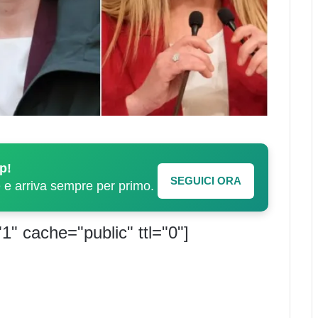
p!
SEGUICI ORA
e e arriva sempre per primo.
1" cache="public" ttl="0"]