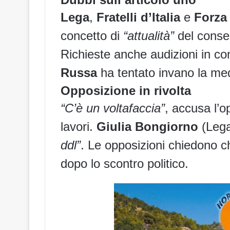
Lega
,
Fratelli d’Italia
e
Forza 
concetto di
“attualità”
del consen
Richieste anche audizioni in c
Russa
ha tentato invano la me
Opposizione in rivolta
“C’è un voltafaccia”
, accusa l’
lavori.
Giulia Bongiorno
(Lega
ddl”
. Le
opposizioni
chiedono chi
dopo lo
scontro politico
.