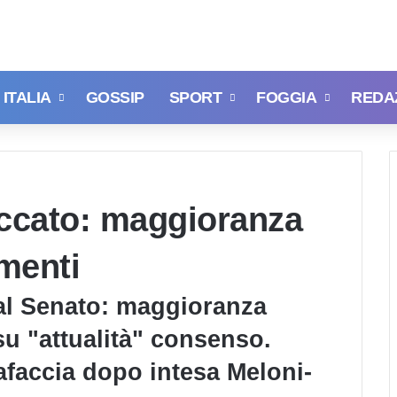
ITALIA
GOSSIP
SPORT
FOGGIA
REDA
ccato: maggioranza
menti
l Senato: maggioranza
u "attualità" consenso.
faccia dopo intesa Meloni-