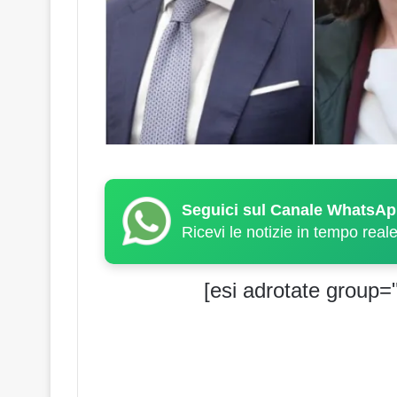
Seguici sul Canale WhatsAp
Ricevi le notizie in tempo real
[esi adrotate group="