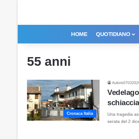
HOME
QUOTIDIANO
55 anni
Autore0703202
Vedelago
schiaccia
Cronaca Italia
Una tragedia ass
serata del 2 di