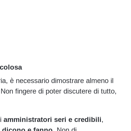
icolosa
a, è necessario dimostrare almeno il
on fingere di poter discutere di tutto,
di
amministratori seri e credibili
,
e
dicono e fanno
. Non di