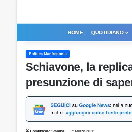
HOME
QUOTIDIANO
Politica Manfredonia
Schiavone, la replica
presunzione di sape
SEGUICI
su
Google News
: nella nu
Inoltre
aggiungici come fonte prefe
Comunicato Stampa
5 Marzo 2026