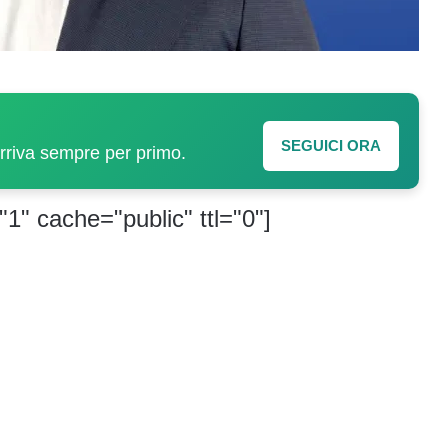
SEGUICI ORA
arriva sempre per primo.
"1" cache="public" ttl="0"]