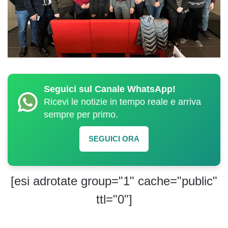
Seguici sul Canale WhatsApp!
Ricevi le notizie in tempo reale e arriva
sempre per primo.
SEGUICI ORA
[esi adrotate group="1" cache="public"
ttl="0"]