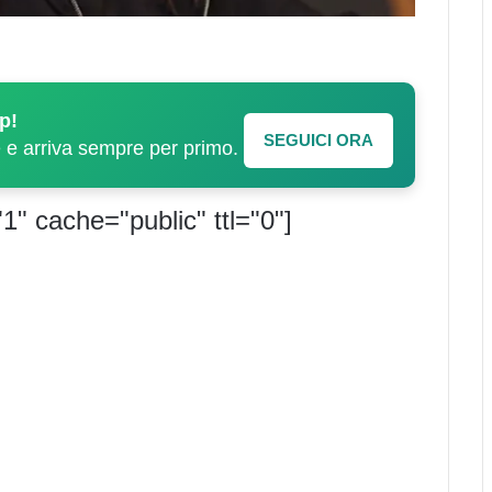
p!
SEGUICI ORA
e e arriva sempre per primo.
1" cache="public" ttl="0"]