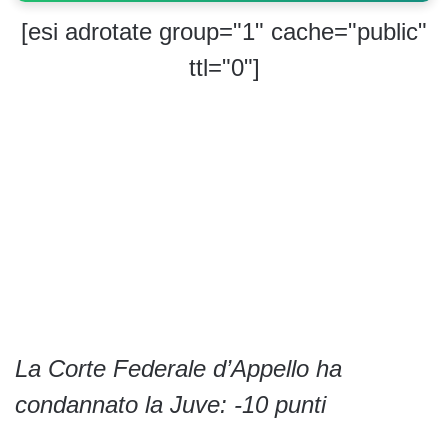
[esi adrotate group="1" cache="public"
ttl="0"]
La Corte Federale d’Appello ha
condannato la Juve: -10 punti