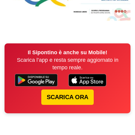
Il Sipontino è anche su Mobile!
Scarica l’app e resta sempre aggiornato in
tempo reale.
SCARICA ORA