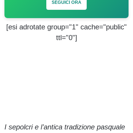
SEGUICI ORA
[esi adrotate group="1" cache="public"
ttl="0"]
I sepolcri e l’antica tradizione pasquale