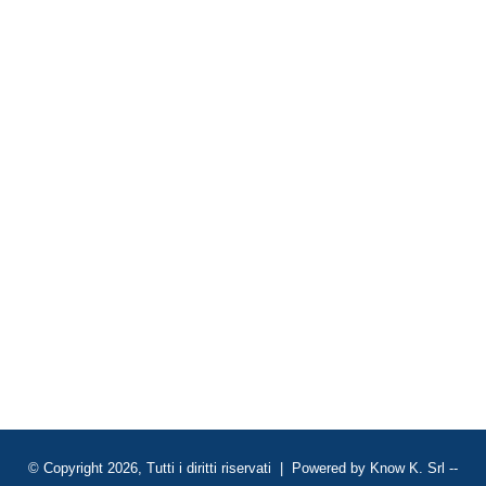
© Copyright 2026, Tutti i diritti riservati | Powered by
Know K. Srl
--