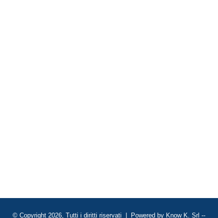
© Copyright 2026, Tutti i diritti riservati | Powered by
Know K. Srl
--