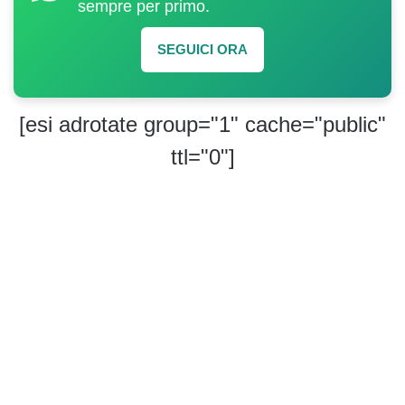
sempre per primo.
SEGUICI ORA
[esi adrotate group="1" cache="public"
ttl="0"]