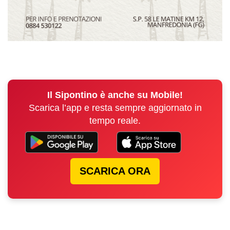
Il Sipontino è anche su Mobile!
Scarica l’app e resta sempre aggiornato in
tempo reale.
SCARICA ORA