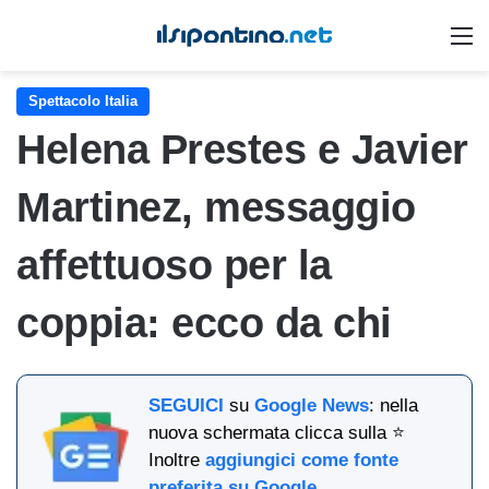
M
Spettacolo Italia
Helena Prestes e Javier
Martinez, messaggio
affettuoso per la
coppia: ecco da chi
SEGUICI
su
Google News
: nella
nuova schermata clicca sulla ⭐
Inoltre
aggiungici come fonte
preferita su Google