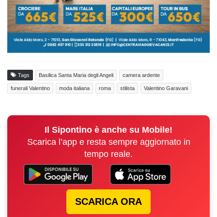
Tags
Basilica Santa Maria degli Angeli
camera ardente
funerali Valentino
moda italiana
roma
stilista
Valentino Garavani
Il Sipontino è anche su Mobile!
Scarica l’app e resta sempre aggiornato in
tempo reale.
SCARICA ORA