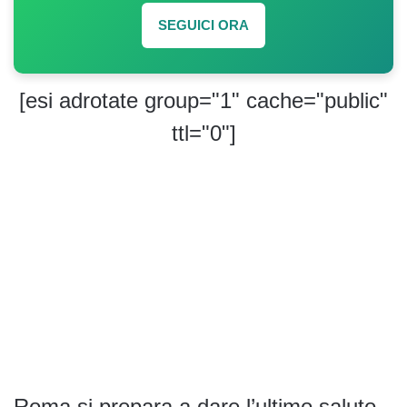
SEGUICI ORA
[esi adrotate group="1" cache="public"
ttl="0"]
Roma si prepara a dare l’ultimo saluto