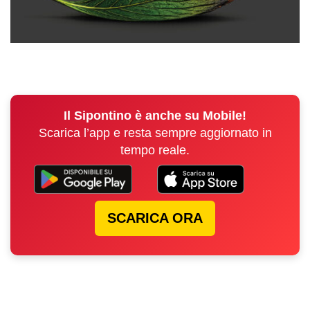
Il Sipontino è anche su Mobile!
Scarica l’app e resta sempre aggiornato in
tempo reale.
SCARICA ORA