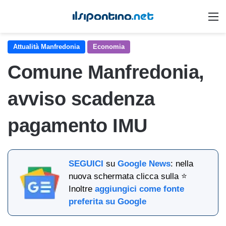
M
Attualità Manfredonia
Economia
Comune Manfredonia,
avviso scadenza
pagamento IMU
SEGUICI
su
Google News
: nella
nuova schermata clicca sulla ⭐
Inoltre
aggiungici come fonte
preferita su Google