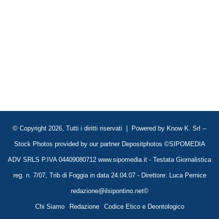
© Copyright 2026, Tutti i diritti riservati | Powered by
Know K. Srl
--
Stock Photos provided by our partner
Depositphotos
©SIPOMEDIA
ADV SRLS P.IVA 04409080712 www.sipomedia.it - Testata Giornalistica
reg. n. 7/07, Trib di Foggia in data 24.04.07 - Direttore: Luca Pernice
redazione@ilsipontino.net©
Chi Siamo
Redazione
Codice Etico e Deontologico