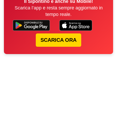
Il Sipontino è anche su Mobile!
Scarica l’app e resta sempre aggiornato in
tempo reale.
SCARICA ORA