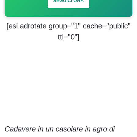
SEGUICI ORA
[esi adrotate group="1" cache="public"
ttl="0"]
Cadavere in un casolare in agro di