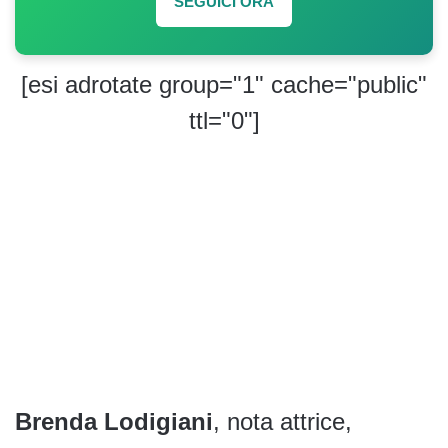
SEGUICI ORA
[esi adrotate group="1" cache="public"
ttl="0"]
Brenda Lodigiani
, nota attrice,