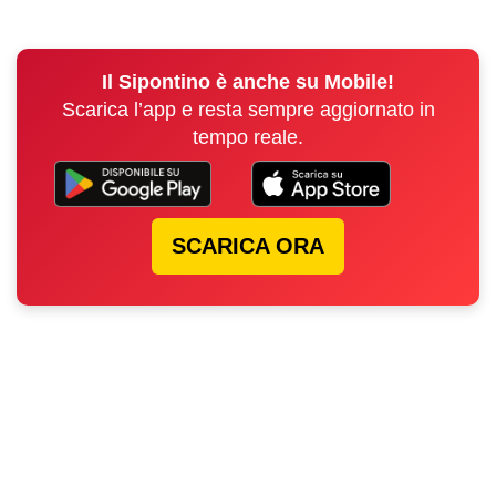
Il Sipontino è anche su Mobile!
Scarica l’app e resta sempre aggiornato in
tempo reale.
SCARICA ORA