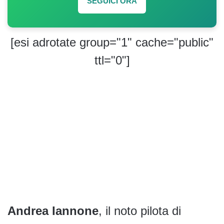
SEGUICI ORA
[esi adrotate group="1" cache="public"
ttl="0"]
Andrea Iannone
, il noto pilota di