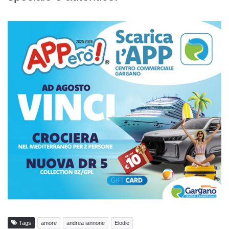
Tags
amore
andrea iannone
Elodie