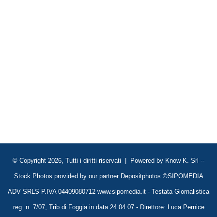
© Copyright 2026, Tutti i diritti riservati | Powered by
Know K. Srl
--
Stock Photos provided by our partner
Depositphotos
©SIPOMEDIA
ADV SRLS P.IVA 04409080712 www.sipomedia.it - Testata Giornalistica
reg. n. 7/07, Trib di Foggia in data 24.04.07 - Direttore: Luca Pernice