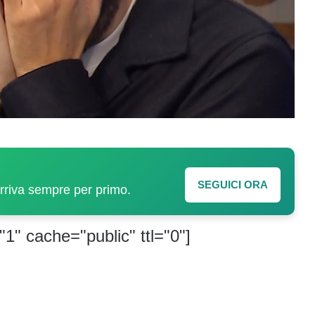
SEGUICI ORA
arriva sempre per primo.
"1" cache="public" ttl="0"]