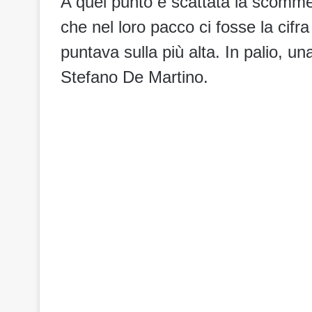
A quel punto è scattata la scomm
che nel loro pacco ci fosse la cifr
puntava sulla più alta. In palio, u
Stefano De Martino.