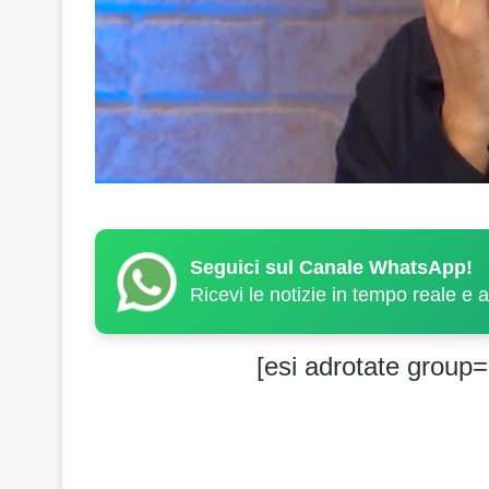
Seguici sul Canale WhatsApp!
Ricevi le notizie in tempo reale e 
[esi adrotate group=