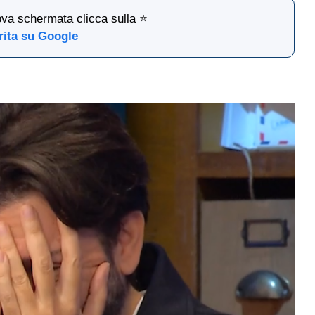
ova schermata clicca sulla ⭐
rita su Google