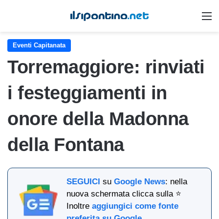
M
Eventi Capitanata
Torremaggiore: rinviati
i festeggiamenti in
onore della Madonna
della Fontana
SEGUICI
su
Google News
: nella
nuova schermata clicca sulla ⭐
Inoltre
aggiungici come fonte
preferita su Google