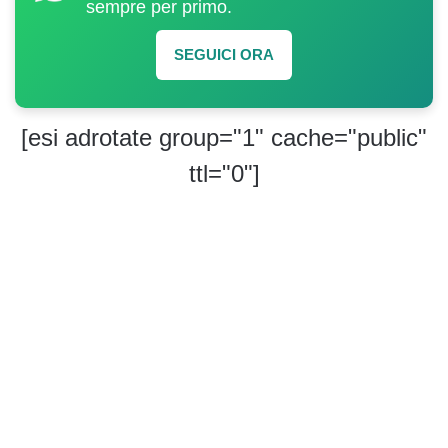
sempre per primo.
SEGUICI ORA
[esi adrotate group="1" cache="public"
ttl="0"]