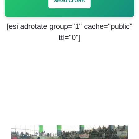
SEGUICI ORA
[esi adrotate group="1" cache="public"
ttl="0"]