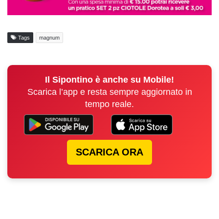
Tags
magnum
Il Sipontino è anche su Mobile!
Scarica l’app e resta sempre aggiornato in
tempo reale.
SCARICA ORA