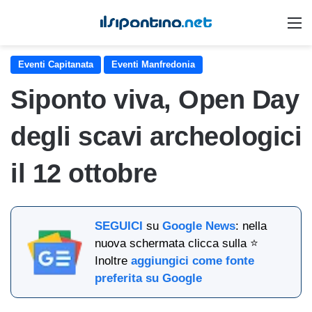
M
Eventi Capitanata
Eventi Manfredonia
Siponto viva, Open Day
degli scavi archeologici
il 12 ottobre
SEGUICI
su
Google News
: nella
nuova schermata clicca sulla ⭐
Inoltre
aggiungici come fonte
preferita su Google