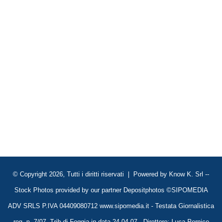
© Copyright 2026, Tutti i diritti riservati | Powered by
Know K. Srl
--
Stock Photos provided by our partner
Depositphotos
©SIPOMEDIA
ADV SRLS P.IVA 04409080712 www.sipomedia.it - Testata Giornalistica
reg. n. 7/07, Trib di Foggia in data 24.04.07 - Direttore: Luca Pernice