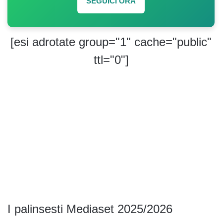
SEGUICI ORA
[esi adrotate group="1" cache="public"
ttl="0"]
I palinsesti Mediaset 2025/2026