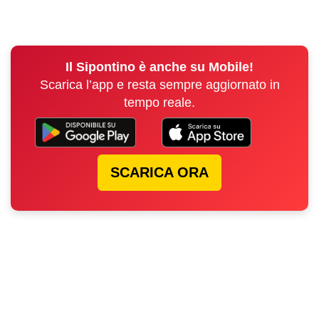
Il Sipontino è anche su Mobile!
Scarica l’app e resta sempre aggiornato in
tempo reale.
SCARICA ORA